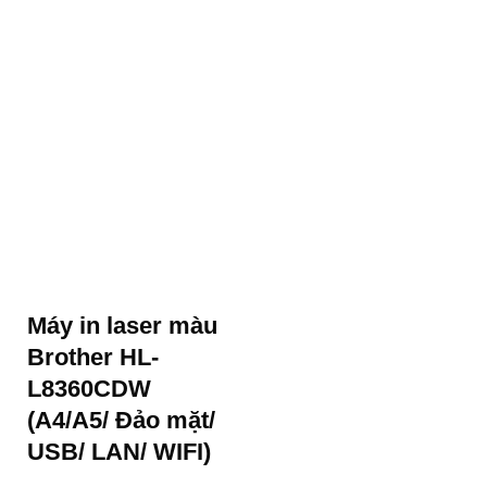
Máy in laser màu
Brother HL-
L8360CDW
(A4/A5/ Đảo mặt/
USB/ LAN/ WIFI)