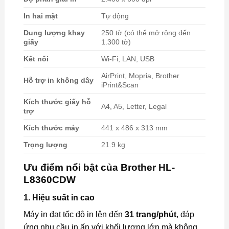
In hai mặt
Tự động
Dung lượng khay
250 tờ (có thể mở rộng đến
giấy
1.300 tờ)
Kết nối
Wi-Fi, LAN, USB
AirPrint, Mopria, Brother
Hỗ trợ in không dây
iPrint&Scan
Kích thước giấy hỗ
A4, A5, Letter, Legal
trợ
Kích thước máy
441 x 486 x 313 mm
Trọng lượng
21.9 kg
Ưu điểm nổi bật của Brother HL-
L8360CDW
1.
Hiệu suất in cao
Máy in đạt tốc độ in lên đến
31 trang/phút
, đáp
ứng nhu cầu in ấn với khối lượng lớn mà không