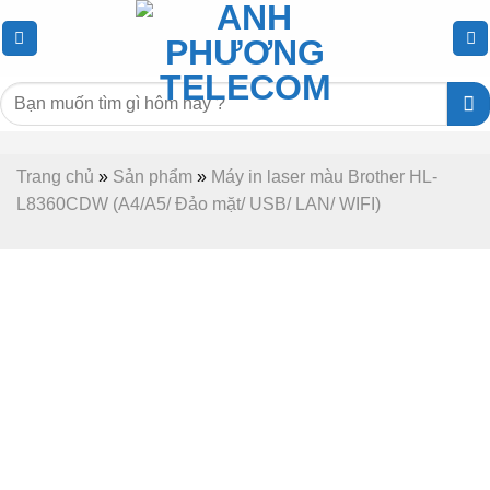
Chuyển
đến
nội
Tìm
dung
kiếm:
Trang chủ
»
Sản phẩm
»
Máy in laser màu Brother HL-
L8360CDW (A4/A5/ Đảo mặt/ USB/ LAN/ WIFI)
-7%