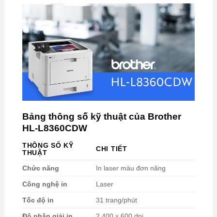
Bảng thông số kỹ thuật của Brother
HL-L8360CDW
THÔNG SỐ KỸ
CHI TIẾT
THUẬT
Chức năng
In laser màu đơn năng
Công nghệ in
Laser
Tốc độ in
31 trang/phút
Độ phân giải in
2.400 x 600 dpi