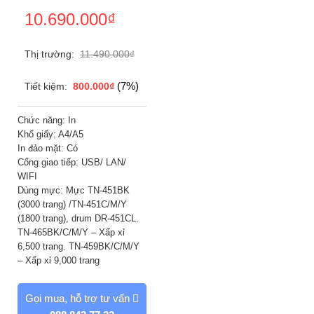
10.690.000
₫
Thị trường:
11.490.000
₫
(7%)
Tiết kiệm:
800.000
₫
Chức năng: In
Khổ giấy: A4/A5
In đảo mặt: Có
Cổng giao tiếp: USB/ LAN/
WIFI
Dùng mực: Mực TN-451BK
(3000 trang) /TN-451C/M/Y
(1800 trang), drum DR-451CL.
TN-465BK/C/M/Y – Xấp xỉ
6,500 trang. TN-459BK/C/M/Y
– Xấp xỉ 9,000 trang
Gọi mua, hỗ trợ tư vấn