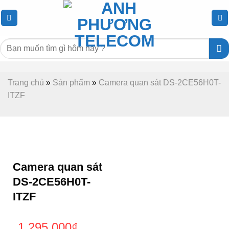
Chuyển
đến
nội
Tìm
dung
kiếm:
Trang chủ
»
Sản phẩm
»
Camera quan sát DS-2CE56H0T-
ITZF
-50%
Camera quan sát
DS-2CE56H0T-
ITZF
1.295.000
₫