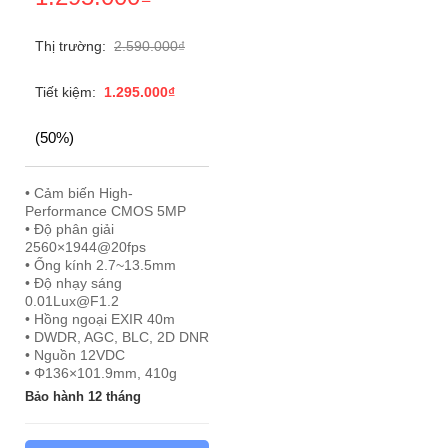
Thị trường:
2.590.000
₫
Tiết kiệm:
1.295.000
₫
(50%)
• Cảm biến High-
Performance CMOS 5MP
• Độ phân giải
2560×1944@20fps
• Ống kính 2.7~13.5mm
• Độ nhạy sáng
0.01Lux@F1.2
• Hồng ngoại EXIR 40m
• DWDR, AGC, BLC, 2D DNR
• Nguồn 12VDC
• Φ136×101.9mm, 410g
Bảo hành 12 tháng