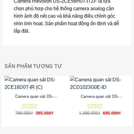
Camera Hikvision DS-2CE56H0T-ITZF là lựa
chọn phù hợp cho hệ thống camera analog cần
hình ảnh độ nét cao và khả năng điều chỉnh góc
nhìn linh hoạt. Sản phẩm hoạt động ổn định và dễ
lắp đặt.
SẢN PHẨM TƯƠNG TỰ
-50%
-50%
Camera quan sát DS-
Camera quan sát DS-
2CE16D0T-IR (C)
2CD1023G0E-ID
Giá
Giá
Giá
Giá
790.000
Được
₫
395.000
₫
1.390.000
Được
₫
695.000
₫
gốc
hiện
gốc
hiện
xếp
xếp
là:
tại
là:
tại
hạng
hạng
790.000₫.
là:
1.390.000₫.
là:
0
0
395.000₫.
695.00
5
5