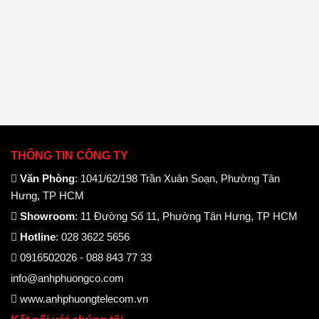
sao
sao
THÔNG TIN CÔNG TY
Văn Phòng
: 1041/62/198 Trần Xuân Soạn, Phường Tân
Hưng, TP HCM
Showroom
: 11 Đường Số 11, Phường Tân Hưng, TP HCM
Hotline
: 028 3622 5656
0916502026 - 088 843 77 33
info@anhphuongco.com
www.anhphuongtelecom.vn