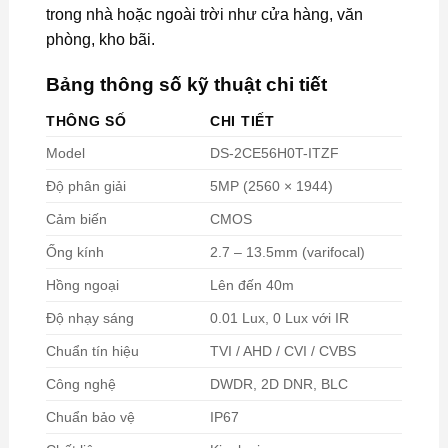
trong nhà hoặc ngoài trời như cửa hàng, văn
phòng, kho bãi.
Bảng thông số kỹ thuật chi tiết
THÔNG SỐ
CHI TIẾT
Model
DS-2CE56H0T-ITZF
Độ phân giải
5MP (2560 × 1944)
Cảm biến
CMOS
Ống kính
2.7 – 13.5mm (varifocal)
Hồng ngoại
Lên đến 40m
Độ nhạy sáng
0.01 Lux, 0 Lux với IR
Chuẩn tín hiệu
TVI / AHD / CVI / CVBS
Công nghệ
DWDR, 2D DNR, BLC
Chuẩn bảo vệ
IP67