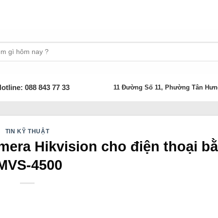
otline: 088 843 77 33
11 Đường Số 11, Phường Tân Hưn
TIN KỸ THUẬT
era Hikvision cho điện thoại b
MVS-4500