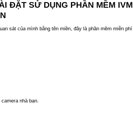
I ĐẶT SỬ DỤNG PHẦN MỀM IV
ON
an sát của mình bằng tên miền, đây là phần mềm miễn phí
h camera nhà bạn.