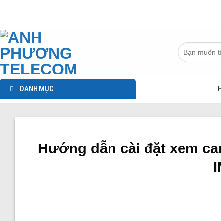
Chuyển
đến
nội
dung
Tìm
kiếm:
DANH MỤC
H
Hướng dẫn cài đặt xem cam
I