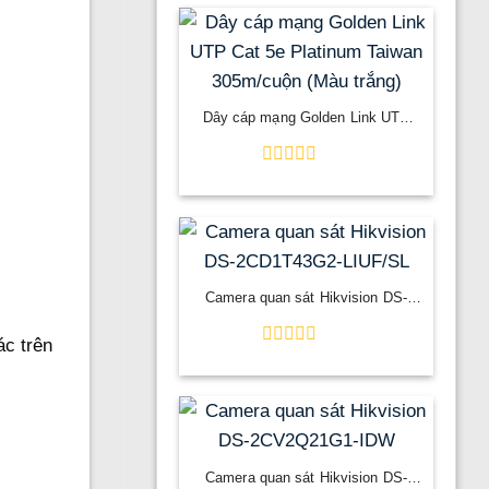
Dây cáp mạng Golden Link UTP
Cat 5e Platinum Taiwan 305m/cuộn
(Màu trắng)
Được
xếp
hạng
0
5
sao
Camera quan sát Hikvision DS-
2CD1T43G2-LIUF/SL
ác trên
Được
xếp
hạng
0
5
sao
Camera quan sát Hikvision DS-