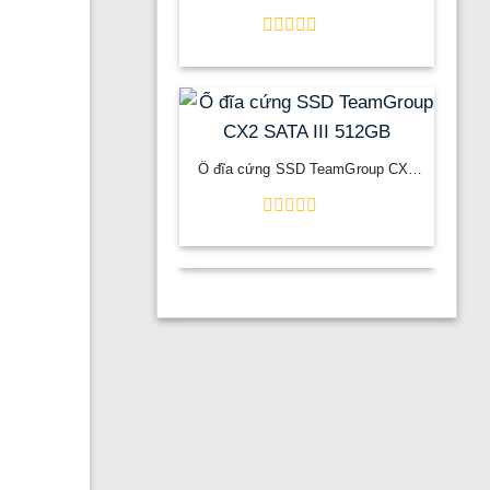
2CV2Q21G1-IDW
Được
xếp
hạng
0
5
sao
Ổ đĩa cứng SSD TeamGroup CX2
SATA III 512GB
Được
xếp
hạng
0
5
sao