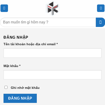
Chuyển
đến
nội
Tìm
dung
kiếm:
ĐĂNG NHẬP
Tên tài khoản hoặc địa chỉ email
*
Mật khẩu
*
Ghi nhớ mật khẩu
ĐĂNG NHẬP