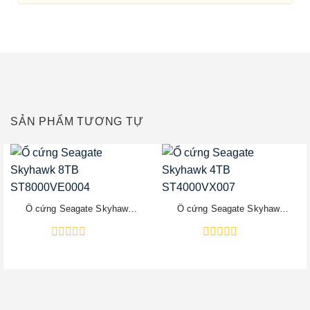
SẢN PHẨM TƯƠNG TỰ
Ổ cứng Seagate Skyhawk
Ổ cứng Seagate Skyhawk
8TB ST8000VE0004
4TB ST4000VX007
Được
Được
xếp
xếp
hạng
hạng
0
0
5
5
sao
sao