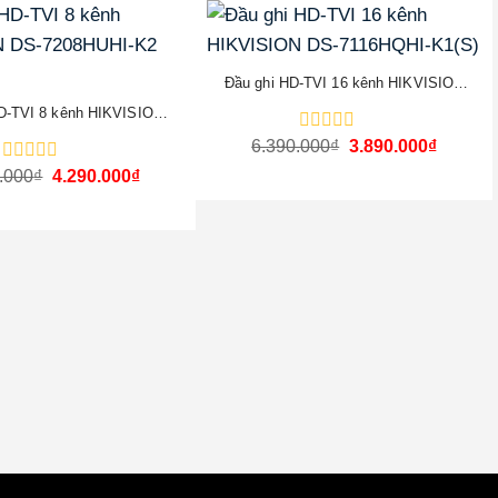
-39%
Đầu ghi HD-TVI 16 kênh HIKVISION
DS-7116HQHI-K1(S)
D-TVI 8 kênh HIKVISION
-7208HUHI-K2 (S)
Giá
Giá
6.390.000
Được
₫
3.890.000
₫
gốc
hiện
xếp
Giá
Giá
.000
Được
₫
4.290.000
₫
là:
tại
hạng
gốc
hiện
xếp
6.390.000₫.
là:
0
là:
tại
hạng
3.890.0
5
6.990.000₫.
là:
0
sao
4.290.000₫.
5
sao