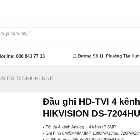
otline: 088 843 77 33
11 Đường Số 11, Phường Tân Hưn
ION DS-7204HUHI-K1/E
Đầu ghi HD-TVI 4 kên
HIKVISION DS-7204HU
• Tối đa 4 kênh Analog + 4 kênh IP 8MP
• Ghi hình 8M/5M/4M/3MP 1080P@15fps, 720P@25f
• H.265 Pro+/H.265 Pro/H.265/H.264+/H.264