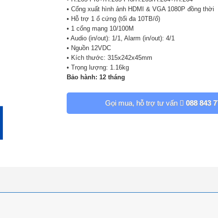
• Cổng xuất hình ảnh HDMI & VGA 1080P đồng thời
• Hỗ trợ 1 ổ cứng (tối đa 10TB/ổ)
• 1 cổng mạng 10/100M
• Audio (in/out): 1/1, Alarm (in/out): 4/1
• Nguồn 12VDC
• Kích thước: 315x242x45mm
• Trọng lượng: 1.16kg
Bảo hành: 12 tháng
Gọi mua, hỗ trợ tư vấn
088 843 7