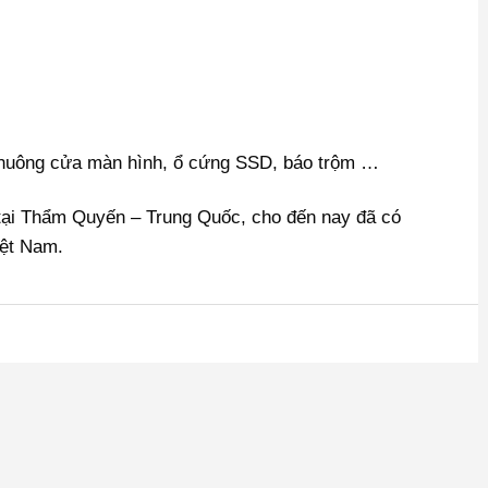
huông cửa màn hình, ổ cứng SSD, báo trộm …
 tại Thẩm Quyến – Trung Quốc, cho đến nay đã có
iệt Nam.