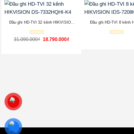
-40%
Đầu ghi HD-TVI 32 kênh HIKVISION
Đầu ghi HD-TVI 8 kênh
DS-7332HQHI-K4
IDS-7208HQHI-M
Giá
Giá
31.090.000
Được
₫
18.790.000
₫
Được
gốc
hiện
xếp
xếp
là:
tại
hạng
hạng
31.090.000₫.
là:
0
0
18.790.000₫.
5
5
sao
sao