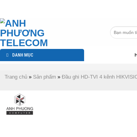
Chuyển
đến
nội
dung
Tìm
kiếm:
DANH MỤC
H
Trang chủ
»
Sản phẩm
»
Đầu ghi HD-TVI 4 kênh HIKVIS