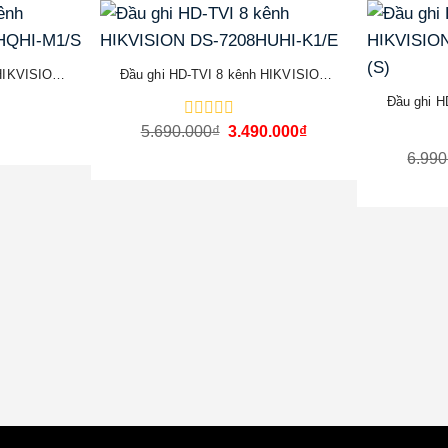
-39%
-39%
 HIKVISION
Đầu ghi HD-TVI 8 kênh HIKVISION
1/S
DS-7208HUHI-K1/E
Đầu ghi H
DS
Giá
Giá
5.690.000
Được
₫
3.490.000
₫
gốc
hiện
xếp
6.990
là:
tại
hạng
5.690.000₫.
là:
0
3.490.000₫.
5
sao