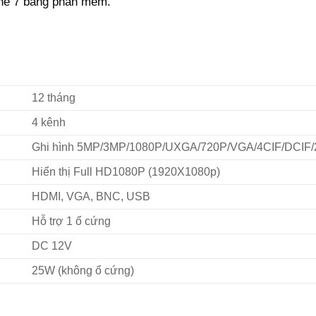
one 7 bằng phần mềm.
12 tháng
4 kênh
Ghi hình 5MP/3MP/1080P/UXGA/720P/VGA/4CIF/DCIF/
Hiển thị Full HD1080P (1920X1080p)
HDMI, VGA, BNC, USB
Hỗ trợ 1 ổ cứng
DC 12V
25W (không ổ cứng)