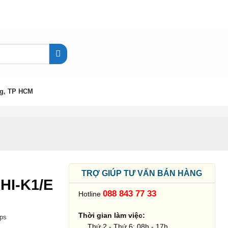
g, TP HCM
h
TRỢ GIÚP TƯ VẤN BÁN HÀNG
HI-K1/E
088 843 77 33
Hotline
Thời gian làm việc:
ps
Thứ 2 - Thứ 6: 08h - 17h