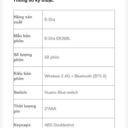
Thông số kỹ thuật:
Hãng sản
E-Dra
xuất
Mẫu bàn
E-Dra EK368L
phím
Số lượng
68 phím
phím
Kiểu bàn
Wireless 2.4G + Bluetooth (BT5.0)
phím
Switch
Huano Blue switch
Thời lượng
2*AAA
pin
Keycaps
ABS Doubleshot