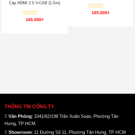
Cáp HDMI 2.0 V-CAB (1.5m)
Được
165.000
₫
xếp
Được
165.000
₫
hạng
xếp
0
hạng
5
0
sao
5
sao
THÔNG TIN CÔNG TY
Văn Phòng
: 1041/62/198 Trần Xuân Soạn, Phường Tân
Hưng, TP HCM
Showroom
: 11 Đường Số 11, Phường Tân Hưng, TP HCM