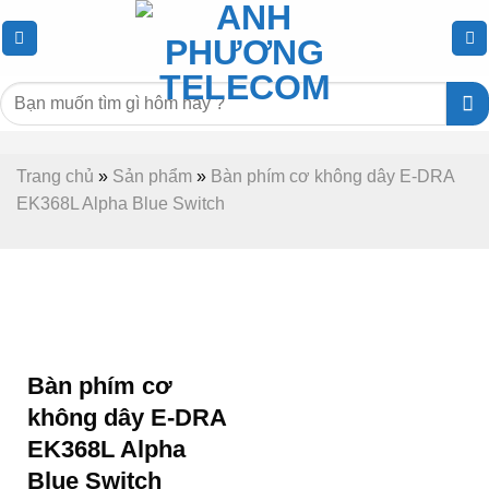
Chuyển
đến
nội
Tìm
dung
kiếm:
Trang chủ
»
Sản phẩm
»
Bàn phím cơ không dây E-DRA
EK368L Alpha Blue Switch
Bàn phím cơ
không dây E-DRA
EK368L Alpha
Blue Switch