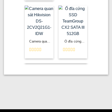
5
xếp
305m/cuộn
sao
hạng
(Màu trắng)
0
5
sao
Camera quan
Ổ đĩa cứng
sát Hikvision
SSD
DS-
TeamGroup
2CV2Q21G1-
CX2 SATA III
Được
Được
IDW
512GB
xếp
xếp
hạng
hạng
0
0
5
5
sao
sao