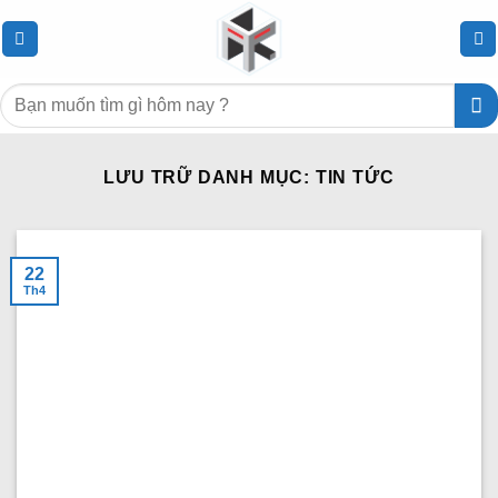
Chuyển
đến
nội
Tìm
dung
kiếm:
LƯU TRỮ DANH MỤC:
TIN TỨC
22
Th4