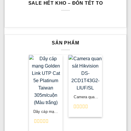
SALE HẾT KHO – ĐÓN TẾT TO
SẢN PHẨM
Camera quan
sát Hikvision
DS-
2CD1T43G2-
Dây cáp mạng
Được
LIUF/SL
Golden Link
xếp
UTP Cat 5e
hạng
Platinum
0
Được
Taiwan